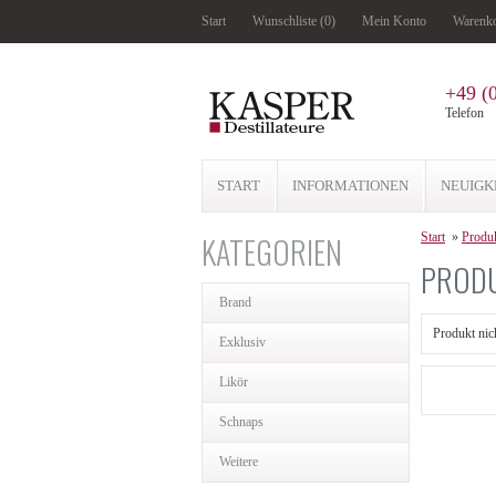
Start
Wunschliste (0)
Mein Konto
Warenk
+49 (
Telefon
START
INFORMATIONEN
NEUIGK
KATEGORIEN
Start
»
Produk
PRODU
Brand
Produkt nic
Exklusiv
Likör
Schnaps
Weitere