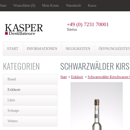
Start
Wunschliste (0)
Mein Konto
Warenkorb
Kasse
+49 (0) 7231 70001
Telefon
START
INFORMATIONEN
NEUIGKEITEN
ÖFFNUNGSZEITE
KATEGORIEN
SCHWARZWÄLDER KIRS
Start
»
Exklusiv
»
Schwarzwälder Kirschwasser 
Brand
Exklusiv
Likör
Schnaps
Weitere