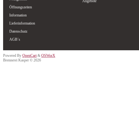
Angebote
Öffnungszeiten
Information
Lieferinformation
Datenschutz
AGB´s
Powered By
OpenCart
&
OSWorX
Brennerei Kasper © 2026