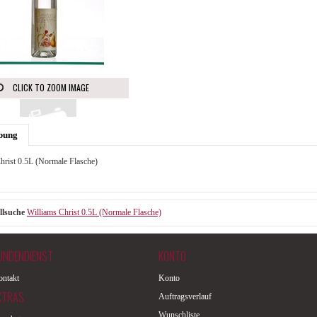
CLICK TO ZOOM IMAGE
bung
hrist 0.5L (Normale Flasche)
llsuche
Williams Christ 0.5L (Normale Flasche)
UNDENDIENST
KONTO
ntakt
Konto
XTRAS
Auftragsverlauf
Wunschliste