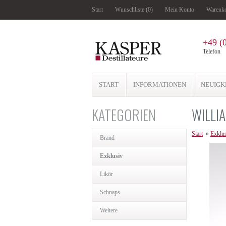
Start
Wunschliste (0)
Mein Konto
Warenk
+49 (
Telefon
START
INFORMATIONEN
NEUIGK
KATEGORIEN
WILLI
Start
»
Exklu
Brand
Exklusiv
Likör
Schnaps
Weitere