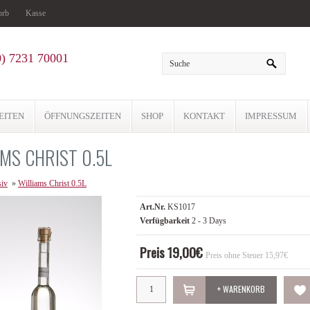
orb
Kasse
0) 7231 70001
EITEN
ÖFFNUNGSZEITEN
SHOP
KONTAKT
IMPRESSUM
AMS CHRIST 0.5L
siv
»
Williams Christ 0.5L
Art.Nr.
KS1017
Verfügbarkeit
2 - 3 Days
Preis 19,00€
Preis ohne Steuer 15,97€
+ WARENKORB